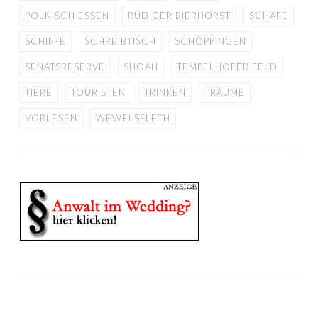
POLNISCH ESSEN
RÜDIGER BIERHORST
SCHAFE
SCHIFFE
SCHREIBTISCH
SCHÖPPINGEN
SENATSRESERVE
SHOAH
TEMPELHOFER FELD
TIERE
TOURISTEN
TRINKEN
TRÄUME
VORLESEN
WEWELSFLETH