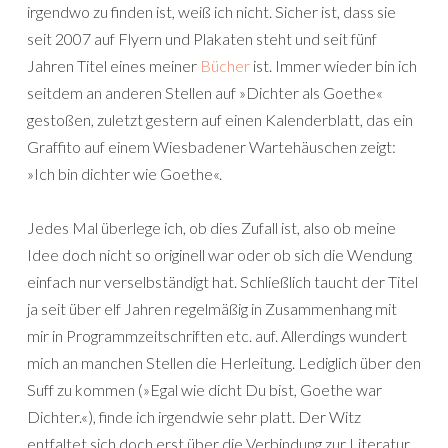
irgendwo zu finden ist, weiß ich nicht. Sicher ist, dass sie
seit 2007 auf Flyern und Plakaten steht und seit fünf
Jahren Titel eines meiner
Bücher
ist. Immer wieder bin ich
seitdem an anderen Stellen auf »Dichter als Goethe«
gestoßen, zuletzt gestern auf einen Kalenderblatt, das ein
Graffito auf einem Wiesbadener Wartehäuschen zeigt:
»Ich bin dichter wie Goethe«.
Jedes Mal überlege ich, ob dies Zufall ist, also ob meine
Idee doch nicht so originell war oder ob sich die Wendung
einfach nur verselbständigt hat. Schließlich taucht der Titel
ja seit über elf Jahren regelmäßig in Zusammenhang mit
mir in Programmzeitschriften etc. auf. Allerdings wundert
mich an manchen Stellen die Herleitung. Lediglich über den
Suff zu kommen (»Egal wie dicht Du bist, Goethe war
Dichter.«), finde ich irgendwie sehr platt. Der Witz
entfaltet sich doch erst über die Verbindung zur Literatur.