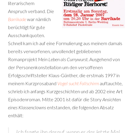
literarischem
Anspruch verband. Die
Barrikade
war nämlich
berüchtigt für gute
Ausschankquoten.
Schnell kam ich auf eine Formulierung aus meinem damals
bereits verworfenen, unvollendet gebliebenen
Romanprojekt
Mein Leben als Currywurst
. Ausgehend von
der Personenkonstellation um den versoffenen
Erfolgsschriftsteller Klaus-Günther, die erstmals 1997 in
meinem Kurzprosaband
Vogel sucht Fallschirm
auftauchte,
schrieb ich anfangs Kurzgeschichten und ab 2002 eine Art
Episodenroman.
Mitte 2001 ist dafür die Story
Ansichten
eines Klassenclowns
entstanden, die folgenden Absatz
enthält:
Ich fragte ihn darauf, wann er das letzte Mal