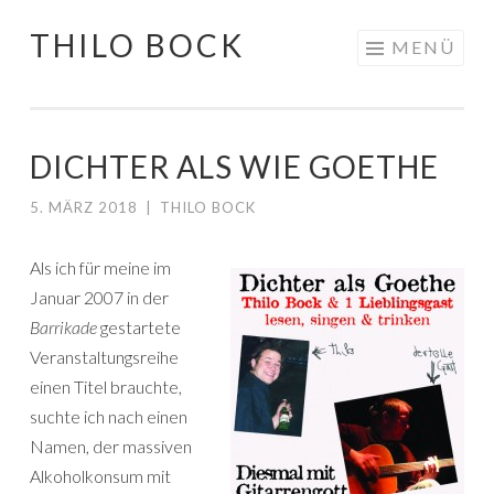
THILO BOCK
Springe
MENÜ
zum
Inhalt
DICHTER ALS WIE GOETHE
5. MÄRZ 2018
|
THILO BOCK
Als ich für meine im
Januar 2007 in der
Barrikade
gestartete
Veranstaltungsreihe
einen Titel brauchte,
suchte ich nach einen
Namen, der massiven
Alkoholkonsum mit