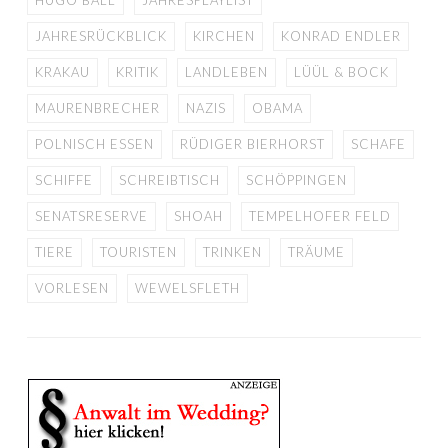
HUGO BALL
JAHRESPLAYLIST
JAHRESRÜCKBLICK
KIRCHEN
KONRAD ENDLER
KRAKAU
KRITIK
LANDLEBEN
LÜÜL & BOCK
MAURENBRECHER
NAZIS
OBAMA
POLNISCH ESSEN
RÜDIGER BIERHORST
SCHAFE
SCHIFFE
SCHREIBTISCH
SCHÖPPINGEN
SENATSRESERVE
SHOAH
TEMPELHOFER FELD
TIERE
TOURISTEN
TRINKEN
TRÄUME
VORLESEN
WEWELSFLETH