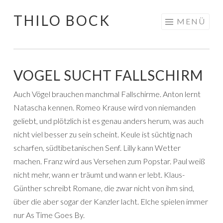
THILO BOCK
Springe
MENÜ
zum
Inhalt
VOGEL SUCHT FALLSCHIRM
Auch Vögel brauchen manchmal Fallschirme. Anton lernt
Natascha kennen. Romeo Krause wird von niemanden
geliebt, und plötzlich ist es genau anders herum, was auch
nicht viel besser zu sein scheint. Keule ist süchtig nach
scharfen, südtibetanischen Senf. Lilly kann Wetter
machen. Franz wird aus Versehen zum Popstar. Paul weiß
nicht mehr, wann er träumt und wann er lebt. Klaus-
Günther schreibt Romane, die zwar nicht von ihm sind,
über die aber sogar der Kanzler lacht. Elche spielen immer
nur As Time Goes By.