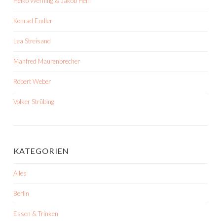
Heiko Werning & Jakob Hein
Konrad Endler
Lea Streisand
Manfred Maurenbrecher
Robert Weber
Volker Strübing
KATEGORIEN
Alles
Berlin
Essen & Trinken