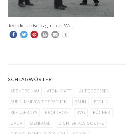
Teile diesen Beitrag mit der Welt
SCHLAGWÖRTER
ABENDSCHAU
ATOMKRAFT
AUFGEGESSEN
AUF NIMMERWIEDERSEHEN
BAHN
BERLIN
BRAUSEBOYS
BROKDORF
BVG
BÜCHER
DADA
DENKMAL
DICHTER ALS GOETHE
DIE GOLDENEN ZITRONEN
GRASS