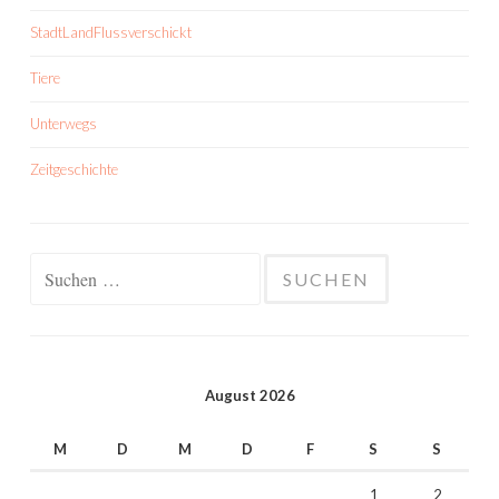
StadtLandFlussverschickt
Tiere
Unterwegs
Zeitgeschichte
Suchen
nach:
August 2026
M
D
M
D
F
S
S
1
2