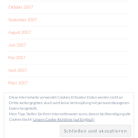
Oktober 2007
September 2007
August 2007
Juni 2007
Mai 2007
April 2007
März 2007
Diese Internetseite verwendet Cookies. Erfassten Daten werden nicht an
Dritte weitergegeben. Auch wird keine Verknüpfung mit personenbezogenen
Daten hergestellt.
Mein Tipp: Stellen Sie Ihren Internetbrowser so ein, dass er bei Beendigung alle
Cookies löscht!
Unsere Cookie-Richtlinie (auf Englisch)
STOLZ PRÄSENTIERT VON WORDPRESS
THEME: SKETCH VON
WORDPRESS.COM
.