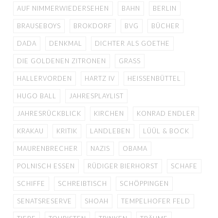
AUF NIMMERWIEDERSEHEN
BAHN
BERLIN
BRAUSEBOYS
BROKDORF
BVG
BÜCHER
DADA
DENKMAL
DICHTER ALS GOETHE
DIE GOLDENEN ZITRONEN
GRASS
HALLERVORDEN
HARTZ IV
HEISSENBÜTTEL
HUGO BALL
JAHRESPLAYLIST
JAHRESRÜCKBLICK
KIRCHEN
KONRAD ENDLER
KRAKAU
KRITIK
LANDLEBEN
LÜÜL & BOCK
MAURENBRECHER
NAZIS
OBAMA
POLNISCH ESSEN
RÜDIGER BIERHORST
SCHAFE
SCHIFFE
SCHREIBTISCH
SCHÖPPINGEN
SENATSRESERVE
SHOAH
TEMPELHOFER FELD