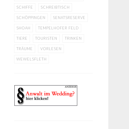
SCHIFFE
SCHREIBTISCH
SCHÖPPINGEN
SENATSRESERVE
SHOAH
TEMPELHOFER FELD
TIERE
TOURISTEN
TRINKEN
TRÄUME
VORLESEN
WEWELSFLETH