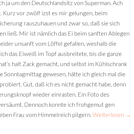
sich ja um den Deutschlandsitz von Superman. Ach
ot. Kurz vor zwölf izst es mir gelungen, beim
icherung rauszuhauen und zwar so, daß sie sich
en ließ. Mir ist nämlich das Ei beim sanften Ablegen
eider unsanft vom Löffel gefallen, weshalb die
ich das Eiweiß im Topf ausbreitete, bis die ganze
at’s halt Zack gemacht, und selbst im Kühlschrank
e Sonntagmittag gewesen, hätte ich gleich mal die
obiert. Gut, daß ich es nicht gemacht habe, denn
herungsknopf wieder einrasten. Ein Foto des
 versäumt. Dennoch konnte ich frohgemut gen
eben Frau vom Himmelreich pilgern.
Weiterlesen
→