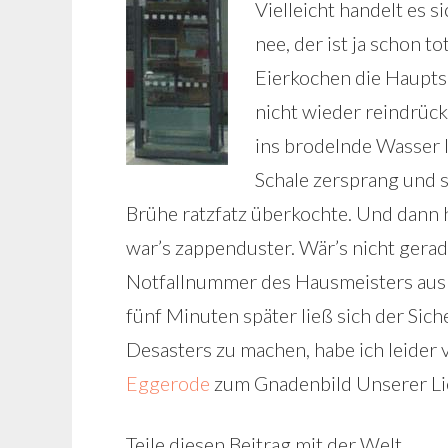
Vielleicht handelt es 
nee, der ist ja schon t
Eierkochen die Haupts
nicht wieder reindrück
ins brodelnde Wasser l
Schale zersprang und s
Brühe ratzfatz überkochte. Und dann h
war’s zappenduster. Wär’s nicht gerad
Notfallnummer des Hausmeisters auspr
fünf Minuten später ließ sich der Sic
Desasters zu machen, habe ich leider
Eggerode
zum Gnadenbild Unserer Li
Teile diesen Beitrag mit der Welt