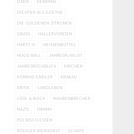
DADA
DENKMAL
DICHTER ALS GOETHE
DIE GOLDENEN ZITRONEN
GRASS
HALLERVORDEN
HARTZ IV
HEISSENBÜTTEL
HUGO BALL
JAHRESPLAYLIST
JAHRESRÜCKBLICK
KIRCHEN
KONRAD ENDLER
KRAKAU
KRITIK
LANDLEBEN
LÜÜL & BOCK
MAURENBRECHER
NAZIS
OBAMA
POLNISCH ESSEN
RÜDIGER BIERHORST
SCHAFE