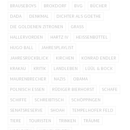
BRAUSEBOYS
BROKDORF
BVG
BÜCHER
DADA
DENKMAL
DICHTER ALS GOETHE
DIE GOLDENEN ZITRONEN
GRASS
HALLERVORDEN
HARTZ IV
HEISSENBÜTTEL
HUGO BALL
JAHRESPLAYLIST
JAHRESRÜCKBLICK
KIRCHEN
KONRAD ENDLER
KRAKAU
KRITIK
LANDLEBEN
LÜÜL & BOCK
MAURENBRECHER
NAZIS
OBAMA
POLNISCH ESSEN
RÜDIGER BIERHORST
SCHAFE
SCHIFFE
SCHREIBTISCH
SCHÖPPINGEN
SENATSRESERVE
SHOAH
TEMPELHOFER FELD
TIERE
TOURISTEN
TRINKEN
TRÄUME