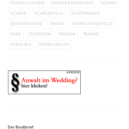
POLNISCH ESSEN
RÜDIGER BIERHORST
SCHAFE
SCHIFFE
SCHREIBTISCH
SCHÖPPINGEN
SENATSRESERVE
SHOAH
TEMPELHOFER FELD
TIERE
TOURISTEN
TRINKEN
TRÄUME
VORLESEN
WEWELSFLETH
Der Bockbrief