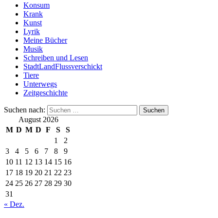
Konsum
Krank
Kunst
Lyrik
Meine Bücher
Musik
Schreiben und Lesen
StadtLandFlussverschickt
Tiere
Unterwegs
Zeitgeschichte
Suchen nach:
August 2026
M
D
M
D
F
S
S
1
2
3
4
5
6
7
8
9
10
11
12
13
14
15
16
17
18
19
20
21
22
23
24
25
26
27
28
29
30
31
« Dez.