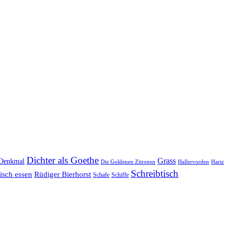
Dichter als Goethe
Grass
Denkmal
Die Goldenen Zitronen
Hallervorden
Hartz
Schreibtisch
isch essen
Rüdiger Bierhorst
Schafe
Schiffe