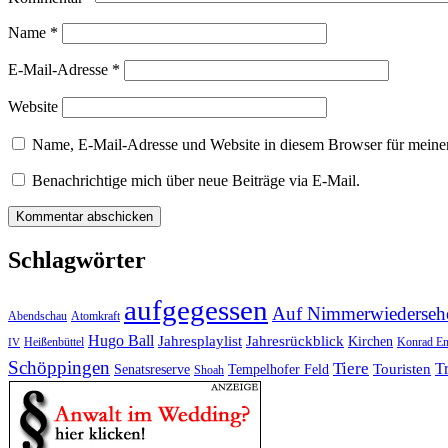
Name
*
E-Mail-Adresse
*
Website
Name, E-Mail-Adresse und Website in diesem Browser für meine
Benachrichtige mich über neue Beiträge via E-Mail.
Schlagwörter
aufgegessen
Auf Nimmerwiederseh
Abendschau
Atomkraft
Hugo Ball
Jahresplaylist
Jahresrückblick
Kirchen
Heißenbüttel
Konrad En
IV
Schöppingen
Tiere
T
Touristen
Senatsreserve
Tempelhofer Feld
Shoah