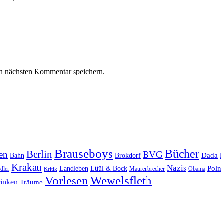
n nächsten Kommentar speichern.
Brauseboys
Bücher
Berlin
en
BVG
Dada
Bahn
Brokdorf
Krakau
Nazis
Poln
Landleben
Lüül & Bock
dler
Maurenbrecher
Obama
Kritik
Vorlesen
Wewelsfleth
rinken
Träume