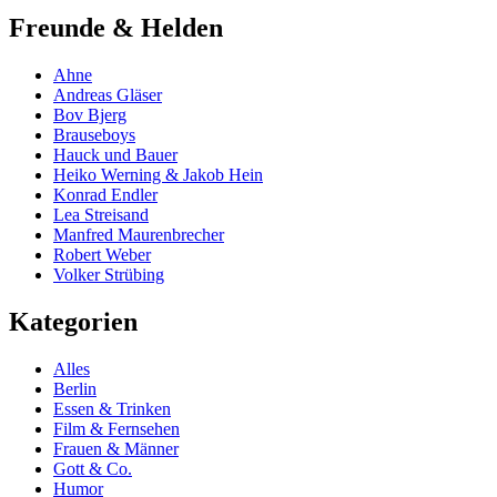
Freunde & Helden
Ahne
Andreas Gläser
Bov Bjerg
Brauseboys
Hauck und Bauer
Heiko Werning & Jakob Hein
Konrad Endler
Lea Streisand
Manfred Maurenbrecher
Robert Weber
Volker Strübing
Kategorien
Alles
Berlin
Essen & Trinken
Film & Fernsehen
Frauen & Männer
Gott & Co.
Humor