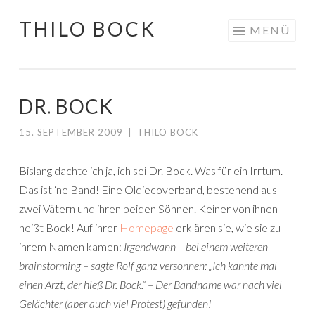
THILO BOCK
Springe
MENÜ
zum
Inhalt
DR. BOCK
15. SEPTEMBER 2009
|
THILO BOCK
Bislang dachte ich ja, ich sei Dr. Bock. Was für ein Irrtum.
Das ist ‘ne Band! Eine Oldiecoverband, bestehend aus
zwei Vätern und ihren beiden Söhnen. Keiner von ihnen
heißt Bock! Auf ihrer
Homepage
erklären sie, wie sie zu
ihrem Namen kamen:
Irgendwann – bei einem weiteren
brainstorming – sagte Rolf ganz versonnen: „Ich kannte mal
einen Arzt, der hieß Dr. Bock.“ – Der Bandname war nach viel
Gelächter (aber auch viel Protest) gefunden!