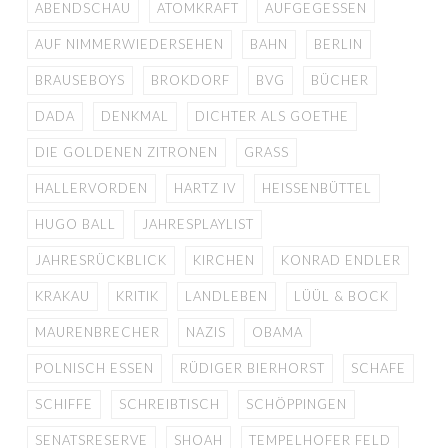
ABENDSCHAU
ATOMKRAFT
AUFGEGESSEN
AUF NIMMERWIEDERSEHEN
BAHN
BERLIN
BRAUSEBOYS
BROKDORF
BVG
BÜCHER
DADA
DENKMAL
DICHTER ALS GOETHE
DIE GOLDENEN ZITRONEN
GRASS
HALLERVORDEN
HARTZ IV
HEISSENBÜTTEL
HUGO BALL
JAHRESPLAYLIST
JAHRESRÜCKBLICK
KIRCHEN
KONRAD ENDLER
KRAKAU
KRITIK
LANDLEBEN
LÜÜL & BOCK
MAURENBRECHER
NAZIS
OBAMA
POLNISCH ESSEN
RÜDIGER BIERHORST
SCHAFE
SCHIFFE
SCHREIBTISCH
SCHÖPPINGEN
SENATSRESERVE
SHOAH
TEMPELHOFER FELD