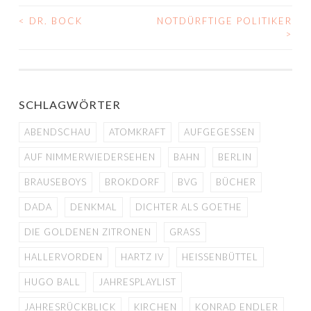
<
DR. BOCK
NOTDÜRFTIGE POLITIKER
BEITRAGS-
>
NAVIGATION
SCHLAGWÖRTER
ABENDSCHAU
ATOMKRAFT
AUFGEGESSEN
AUF NIMMERWIEDERSEHEN
BAHN
BERLIN
BRAUSEBOYS
BROKDORF
BVG
BÜCHER
DADA
DENKMAL
DICHTER ALS GOETHE
DIE GOLDENEN ZITRONEN
GRASS
HALLERVORDEN
HARTZ IV
HEISSENBÜTTEL
HUGO BALL
JAHRESPLAYLIST
JAHRESRÜCKBLICK
KIRCHEN
KONRAD ENDLER