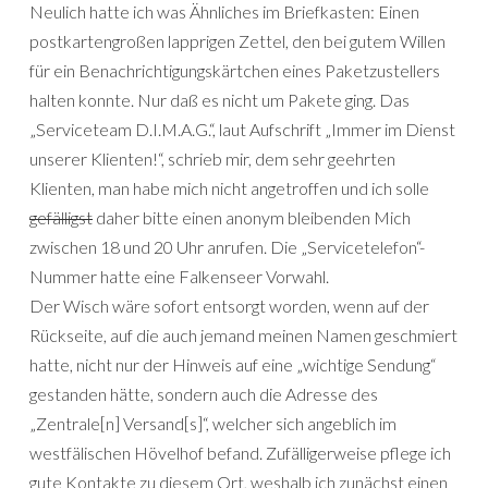
Neulich hatte ich was Ähnliches im Briefkasten: Einen
postkartengroßen lapprigen Zettel, den bei gutem Willen
für ein Benachrichtigungskärtchen eines Paketzustellers
halten konnte. Nur daß es nicht um Pakete ging. Das
„Serviceteam D.I.M.A.G.“, laut Aufschrift „Immer im Dienst
unserer Klienten!“, schrieb mir, dem sehr geehrten
Klienten, man habe mich nicht angetroffen und ich solle
gefälligst
daher bitte einen anonym bleibenden Mich
zwischen 18 und 20 Uhr anrufen. Die „Servicetelefon“-
Nummer hatte eine Falkenseer Vorwahl.
Der Wisch wäre sofort entsorgt worden, wenn auf der
Rückseite, auf die auch jemand meinen Namen geschmiert
hatte, nicht nur der Hinweis auf eine „wichtige Sendung“
gestanden hätte, sondern auch die Adresse des
„Zentrale[n] Versand[s]“, welcher sich angeblich im
westfälischen Hövelhof befand. Zufälligerweise pflege ich
gute Kontakte zu diesem Ort, weshalb ich zunächst einen