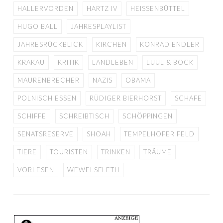
HALLERVORDEN
HARTZ IV
HEISSENBÜTTEL
HUGO BALL
JAHRESPLAYLIST
JAHRESRÜCKBLICK
KIRCHEN
KONRAD ENDLER
KRAKAU
KRITIK
LANDLEBEN
LÜÜL & BOCK
MAURENBRECHER
NAZIS
OBAMA
POLNISCH ESSEN
RÜDIGER BIERHORST
SCHAFE
SCHIFFE
SCHREIBTISCH
SCHÖPPINGEN
SENATSRESERVE
SHOAH
TEMPELHOFER FELD
TIERE
TOURISTEN
TRINKEN
TRÄUME
VORLESEN
WEWELSFLETH