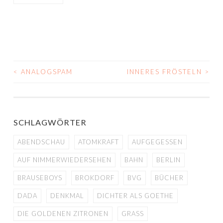
<
ANALOGSPAM
INNERES FRÖSTELN
>
BEITRAGS-
NAVIGATION
SCHLAGWÖRTER
ABENDSCHAU
ATOMKRAFT
AUFGEGESSEN
AUF NIMMERWIEDERSEHEN
BAHN
BERLIN
BRAUSEBOYS
BROKDORF
BVG
BÜCHER
DADA
DENKMAL
DICHTER ALS GOETHE
DIE GOLDENEN ZITRONEN
GRASS