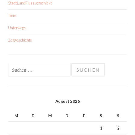
StadtLandFlussverschickt
Tiere
Unterwegs
Zeitgeschichte
Suchen
nach:
August 2026
M
D
M
D
F
S
S
1
2