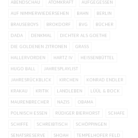
ABENDSCHAU
ATOMKRAFT
AUFGEGESSEN
AUF NIMMERWIEDERSEHEN
BAHN
BERLIN
BRAUSEBOYS
BROKDORF
BVG
BÜCHER
DADA
DENKMAL
DICHTER ALS GOETHE
DIE GOLDENEN ZITRONEN
GRASS
HALLERVORDEN
HARTZ IV
HEISSENBÜTTEL
HUGO BALL
JAHRESPLAYLIST
JAHRESRÜCKBLICK
KIRCHEN
KONRAD ENDLER
KRAKAU
KRITIK
LANDLEBEN
LÜÜL & BOCK
MAURENBRECHER
NAZIS
OBAMA
POLNISCH ESSEN
RÜDIGER BIERHORST
SCHAFE
SCHIFFE
SCHREIBTISCH
SCHÖPPINGEN
SENATSRESERVE
SHOAH
TEMPELHOFER FELD