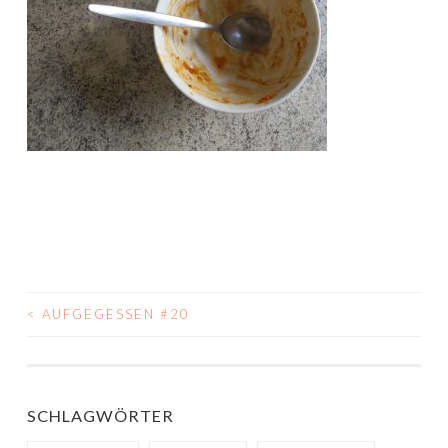
<
AUFGEGESSEN #20
BEITRAGS-
NAVIGATION
SCHLAGWÖRTER