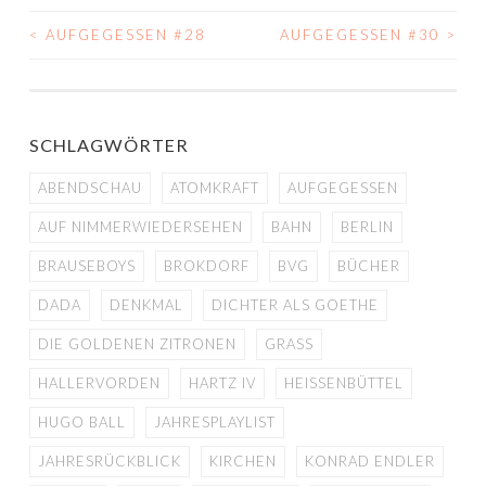
<
AUFGEGESSEN #28
AUFGEGESSEN #30
>
BEITRAGS-
NAVIGATION
SCHLAGWÖRTER
ABENDSCHAU
ATOMKRAFT
AUFGEGESSEN
AUF NIMMERWIEDERSEHEN
BAHN
BERLIN
BRAUSEBOYS
BROKDORF
BVG
BÜCHER
DADA
DENKMAL
DICHTER ALS GOETHE
DIE GOLDENEN ZITRONEN
GRASS
HALLERVORDEN
HARTZ IV
HEISSENBÜTTEL
HUGO BALL
JAHRESPLAYLIST
JAHRESRÜCKBLICK
KIRCHEN
KONRAD ENDLER