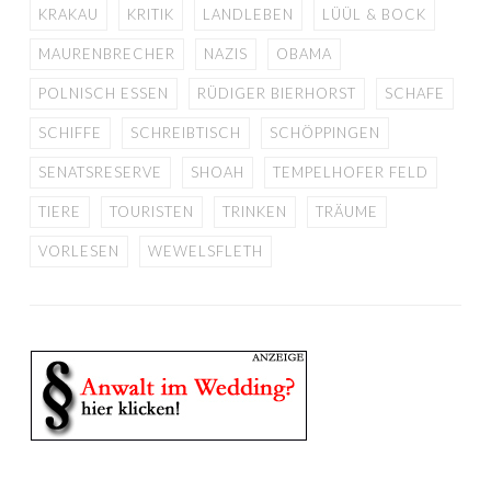
KRAKAU
KRITIK
LANDLEBEN
LÜÜL & BOCK
MAURENBRECHER
NAZIS
OBAMA
POLNISCH ESSEN
RÜDIGER BIERHORST
SCHAFE
SCHIFFE
SCHREIBTISCH
SCHÖPPINGEN
SENATSRESERVE
SHOAH
TEMPELHOFER FELD
TIERE
TOURISTEN
TRINKEN
TRÄUME
VORLESEN
WEWELSFLETH