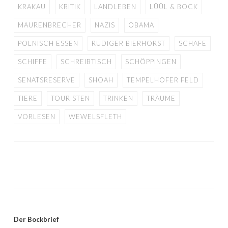
KRAKAU
KRITIK
LANDLEBEN
LÜÜL & BOCK
MAURENBRECHER
NAZIS
OBAMA
POLNISCH ESSEN
RÜDIGER BIERHORST
SCHAFE
SCHIFFE
SCHREIBTISCH
SCHÖPPINGEN
SENATSRESERVE
SHOAH
TEMPELHOFER FELD
TIERE
TOURISTEN
TRINKEN
TRÄUME
VORLESEN
WEWELSFLETH
Der Bockbrief