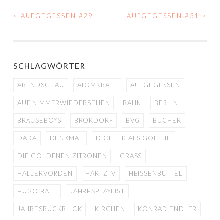
<
AUFGEGESSEN #29
AUFGEGESSEN #31
>
BEITRAGS-
NAVIGATION
SCHLAGWÖRTER
ABENDSCHAU
ATOMKRAFT
AUFGEGESSEN
AUF NIMMERWIEDERSEHEN
BAHN
BERLIN
BRAUSEBOYS
BROKDORF
BVG
BÜCHER
DADA
DENKMAL
DICHTER ALS GOETHE
DIE GOLDENEN ZITRONEN
GRASS
HALLERVORDEN
HARTZ IV
HEISSENBÜTTEL
HUGO BALL
JAHRESPLAYLIST
JAHRESRÜCKBLICK
KIRCHEN
KONRAD ENDLER