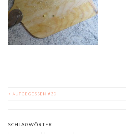
<
AUFGEGESSEN #30
BEITRAGS-
NAVIGATION
SCHLAGWÖRTER