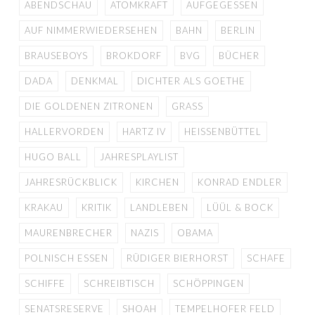
ABENDSCHAU
ATOMKRAFT
AUFGEGESSEN
AUF NIMMERWIEDERSEHEN
BAHN
BERLIN
BRAUSEBOYS
BROKDORF
BVG
BÜCHER
DADA
DENKMAL
DICHTER ALS GOETHE
DIE GOLDENEN ZITRONEN
GRASS
HALLERVORDEN
HARTZ IV
HEISSENBÜTTEL
HUGO BALL
JAHRESPLAYLIST
JAHRESRÜCKBLICK
KIRCHEN
KONRAD ENDLER
KRAKAU
KRITIK
LANDLEBEN
LÜÜL & BOCK
MAURENBRECHER
NAZIS
OBAMA
POLNISCH ESSEN
RÜDIGER BIERHORST
SCHAFE
SCHIFFE
SCHREIBTISCH
SCHÖPPINGEN
SENATSRESERVE
SHOAH
TEMPELHOFER FELD