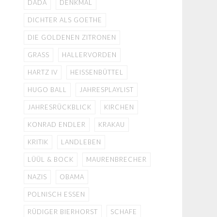
DADA
DENKMAL
DICHTER ALS GOETHE
DIE GOLDENEN ZITRONEN
GRASS
HALLERVORDEN
HARTZ IV
HEISSENBÜTTEL
HUGO BALL
JAHRESPLAYLIST
JAHRESRÜCKBLICK
KIRCHEN
KONRAD ENDLER
KRAKAU
KRITIK
LANDLEBEN
LÜÜL & BOCK
MAURENBRECHER
NAZIS
OBAMA
POLNISCH ESSEN
RÜDIGER BIERHORST
SCHAFE