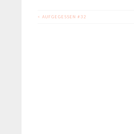
<
AUFGEGESSEN #32
BEITRAGS-
NAVIGATION