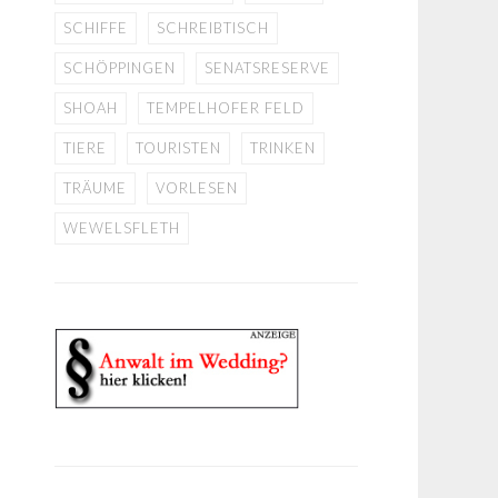
SCHIFFE
SCHREIBTISCH
SCHÖPPINGEN
SENATSRESERVE
SHOAH
TEMPELHOFER FELD
TIERE
TOURISTEN
TRINKEN
TRÄUME
VORLESEN
WEWELSFLETH