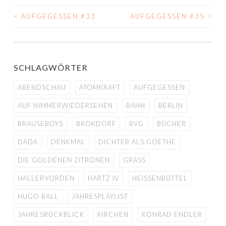
<
AUFGEGESSEN #33
AUFGEGESSEN #35
>
BEITRAGS-
NAVIGATION
SCHLAGWÖRTER
ABENDSCHAU
ATOMKRAFT
AUFGEGESSEN
AUF NIMMERWIEDERSEHEN
BAHN
BERLIN
BRAUSEBOYS
BROKDORF
BVG
BÜCHER
DADA
DENKMAL
DICHTER ALS GOETHE
DIE GOLDENEN ZITRONEN
GRASS
HALLERVORDEN
HARTZ IV
HEISSENBÜTTEL
HUGO BALL
JAHRESPLAYLIST
JAHRESRÜCKBLICK
KIRCHEN
KONRAD ENDLER