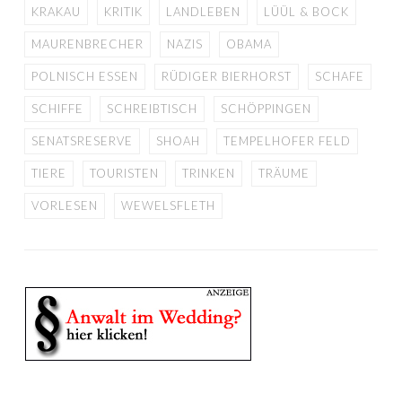
KRAKAU
KRITIK
LANDLEBEN
LÜÜL & BOCK
MAURENBRECHER
NAZIS
OBAMA
POLNISCH ESSEN
RÜDIGER BIERHORST
SCHAFE
SCHIFFE
SCHREIBTISCH
SCHÖPPINGEN
SENATSRESERVE
SHOAH
TEMPELHOFER FELD
TIERE
TOURISTEN
TRINKEN
TRÄUME
VORLESEN
WEWELSFLETH