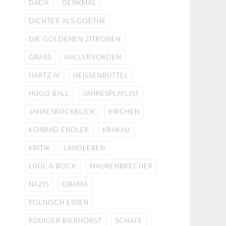
DADA
DENKMAL
DICHTER ALS GOETHE
DIE GOLDENEN ZITRONEN
GRASS
HALLERVORDEN
HARTZ IV
HEISSENBÜTTEL
HUGO BALL
JAHRESPLAYLIST
JAHRESRÜCKBLICK
KIRCHEN
KONRAD ENDLER
KRAKAU
KRITIK
LANDLEBEN
LÜÜL & BOCK
MAURENBRECHER
NAZIS
OBAMA
POLNISCH ESSEN
RÜDIGER BIERHORST
SCHAFE