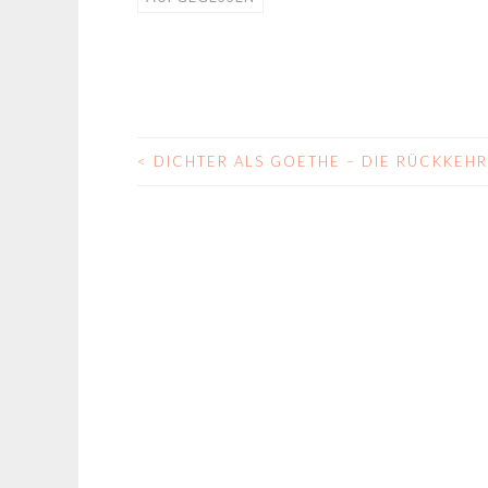
<
DICHTER ALS GOETHE – DIE RÜCKKEHR
BEITRAGS-
NAVIGATION