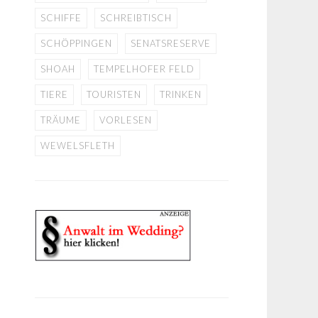
SCHIFFE
SCHREIBTISCH
SCHÖPPINGEN
SENATSRESERVE
SHOAH
TEMPELHOFER FELD
TIERE
TOURISTEN
TRINKEN
TRÄUME
VORLESEN
WEWELSFLETH