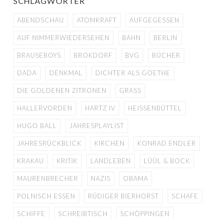
SCHLAGWÖRTER
ABENDSCHAU
ATOMKRAFT
AUFGEGESSEN
AUF NIMMERWIEDERSEHEN
BAHN
BERLIN
BRAUSEBOYS
BROKDORF
BVG
BÜCHER
DADA
DENKMAL
DICHTER ALS GOETHE
DIE GOLDENEN ZITRONEN
GRASS
HALLERVORDEN
HARTZ IV
HEISSENBÜTTEL
HUGO BALL
JAHRESPLAYLIST
JAHRESRÜCKBLICK
KIRCHEN
KONRAD ENDLER
KRAKAU
KRITIK
LANDLEBEN
LÜÜL & BOCK
MAURENBRECHER
NAZIS
OBAMA
POLNISCH ESSEN
RÜDIGER BIERHORST
SCHAFE
SCHIFFE
SCHREIBTISCH
SCHÖPPINGEN