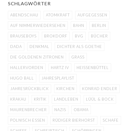
SCHLAGWÖRTER
ABENDSCHAU
ATOMKRAFT
AUFGEGESSEN
AUF NIMMERWIEDERSEHEN
BAHN
BERLIN
BRAUSEBOYS
BROKDORF
BVG
BÜCHER
DADA
DENKMAL
DICHTER ALS GOETHE
DIE GOLDENEN ZITRONEN
GRASS
HALLERVORDEN
HARTZ IV
HEISSENBÜTTEL
HUGO BALL
JAHRESPLAYLIST
JAHRESRÜCKBLICK
KIRCHEN
KONRAD ENDLER
KRAKAU
KRITIK
LANDLEBEN
LÜÜL & BOCK
MAURENBRECHER
NAZIS
OBAMA
POLNISCH ESSEN
RÜDIGER BIERHORST
SCHAFE
SCHIFFE
SCHREIBTISCH
SCHÖPPINGEN