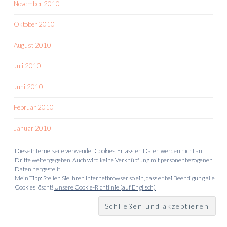
November 2010
Oktober 2010
August 2010
Juli 2010
Juni 2010
Februar 2010
Januar 2010
Dezember 2009
Diese Internetseite verwendet Cookies. Erfassten Daten werden nicht an
Dritte weitergegeben. Auch wird keine Verknüpfung mit personenbezogenen
Daten hergestellt.
November 2009
Mein Tipp: Stellen Sie Ihren Internetbrowser so ein, dass er bei Beendigung alle
Cookies löscht!
Unsere Cookie-Richtlinie (auf Englisch)
Oktober 2009
September 2009