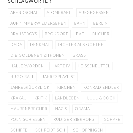
SCHLAGWÖRTER
ABENDSCHAU
ATOMKRAFT
AUFGEGESSEN
AUF NIMMERWIEDERSEHEN
BAHN
BERLIN
BRAUSEBOYS
BROKDORF
BVG
BÜCHER
DADA
DENKMAL
DICHTER ALS GOETHE
DIE GOLDENEN ZITRONEN
GRASS
HALLERVORDEN
HARTZ IV
HEISSENBÜTTEL
HUGO BALL
JAHRESPLAYLIST
JAHRESRÜCKBLICK
KIRCHEN
KONRAD ENDLER
KRAKAU
KRITIK
LANDLEBEN
LÜÜL & BOCK
MAURENBRECHER
NAZIS
OBAMA
POLNISCH ESSEN
RÜDIGER BIERHORST
SCHAFE
SCHIFFE
SCHREIBTISCH
SCHÖPPINGEN