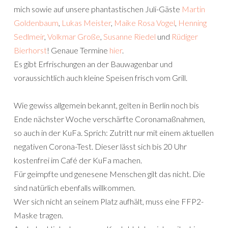
mich sowie auf unsere phantastischen Juli-Gäste
Martin
Goldenbaum
,
Lukas Meister
,
Maike Rosa Vogel
,
Henning
Sedlmeir
,
Volkmar Große
,
Susanne Riedel
und
Rüdiger
Bierhorst
! Genaue Termine
hier
.
Es gibt Erfrischungen an der Bauwagenbar und
voraussichtlich auch kleine Speisen frisch vom Grill.
Wie gewiss allgemein bekannt, gelten in Berlin noch bis
Ende nächster Woche verschärfte Coronamaßnahmen,
so auch in der KuFa. Sprich: Zutritt nur mit einem aktuellen
negativen Corona-Test. Dieser lässt sich bis 20 Uhr
kostenfrei im Café der KuFa machen.
Für geimpfte und genesene Menschen gilt das nicht. Die
sind natürlich ebenfalls willkommen.
Wer sich nicht an seinem Platz aufhält, muss eine FFP2-
Maske tragen.