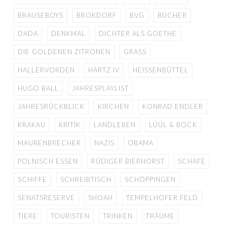
BRAUSEBOYS
BROKDORF
BVG
BÜCHER
DADA
DENKMAL
DICHTER ALS GOETHE
DIE GOLDENEN ZITRONEN
GRASS
HALLERVORDEN
HARTZ IV
HEISSENBÜTTEL
HUGO BALL
JAHRESPLAYLIST
JAHRESRÜCKBLICK
KIRCHEN
KONRAD ENDLER
KRAKAU
KRITIK
LANDLEBEN
LÜÜL & BOCK
MAURENBRECHER
NAZIS
OBAMA
POLNISCH ESSEN
RÜDIGER BIERHORST
SCHAFE
SCHIFFE
SCHREIBTISCH
SCHÖPPINGEN
SENATSRESERVE
SHOAH
TEMPELHOFER FELD
TIERE
TOURISTEN
TRINKEN
TRÄUME