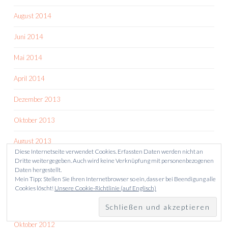
August 2014
Juni 2014
Mai 2014
April 2014
Dezember 2013
Oktober 2013
August 2013
Diese Internetseite verwendet Cookies. Erfassten Daten werden nicht an
Dritte weitergegeben. Auch wird keine Verknüpfung mit personenbezogenen
Juni 2013
Daten hergestellt.
Mein Tipp: Stellen Sie Ihren Internetbrowser so ein, dass er bei Beendigung alle
Mai 2013
Cookies löscht!
Unsere Cookie-Richtlinie (auf Englisch)
November 2012
Oktober 2012