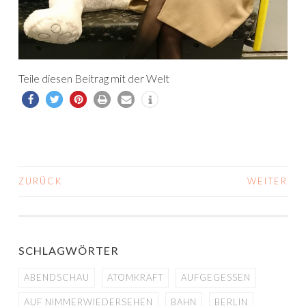
Teile diesen Beitrag mit der Welt
ZURÜCK
WEITER
BEITRAGS-
NAVIGATION
SCHLAGWÖRTER
ABENDSCHAU
ATOMKRAFT
AUFGEGESSEN
AUF NIMMERWIEDERSEHEN
BAHN
BERLIN