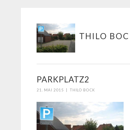
Springe
THILO BO
zum
Inhalt
PARKPLATZ2
21. MAI 2015
|
THILO BOCK