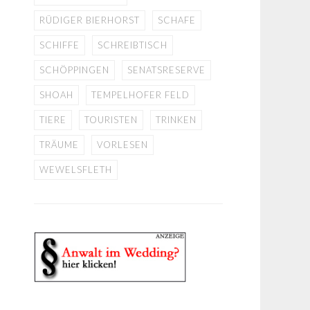
RÜDIGER BIERHORST
SCHAFE
SCHIFFE
SCHREIBTISCH
SCHÖPPINGEN
SENATSRESERVE
SHOAH
TEMPELHOFER FELD
TIERE
TOURISTEN
TRINKEN
TRÄUME
VORLESEN
WEWELSFLETH