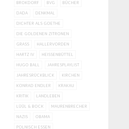
BROKDORF
BVG
BÜCHER
DADA
DENKMAL
DICHTER ALS GOETHE
DIE GOLDENEN ZITRONEN
GRASS
HALLERVORDEN
HARTZ IV
HEISSENBÜTTEL
HUGO BALL
JAHRESPLAYLIST
JAHRESRÜCKBLICK
KIRCHEN
KONRAD ENDLER
KRAKAU
KRITIK
LANDLEBEN
LÜÜL & BOCK
MAURENBRECHER
NAZIS
OBAMA
POLNISCH ESSEN