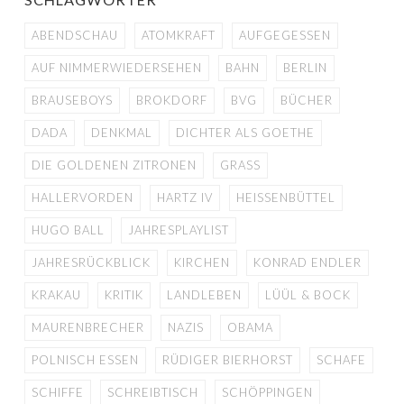
ABENDSCHAU
ATOMKRAFT
AUFGEGESSEN
AUF NIMMERWIEDERSEHEN
BAHN
BERLIN
BRAUSEBOYS
BROKDORF
BVG
BÜCHER
DADA
DENKMAL
DICHTER ALS GOETHE
DIE GOLDENEN ZITRONEN
GRASS
HALLERVORDEN
HARTZ IV
HEISSENBÜTTEL
HUGO BALL
JAHRESPLAYLIST
JAHRESRÜCKBLICK
KIRCHEN
KONRAD ENDLER
KRAKAU
KRITIK
LANDLEBEN
LÜÜL & BOCK
MAURENBRECHER
NAZIS
OBAMA
POLNISCH ESSEN
RÜDIGER BIERHORST
SCHAFE
SCHIFFE
SCHREIBTISCH
SCHÖPPINGEN