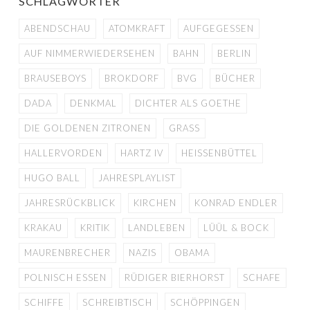
SCHLAGWÖRTER
ABENDSCHAU
ATOMKRAFT
AUFGEGESSEN
AUF NIMMERWIEDERSEHEN
BAHN
BERLIN
BRAUSEBOYS
BROKDORF
BVG
BÜCHER
DADA
DENKMAL
DICHTER ALS GOETHE
DIE GOLDENEN ZITRONEN
GRASS
HALLERVORDEN
HARTZ IV
HEISSENBÜTTEL
HUGO BALL
JAHRESPLAYLIST
JAHRESRÜCKBLICK
KIRCHEN
KONRAD ENDLER
KRAKAU
KRITIK
LANDLEBEN
LÜÜL & BOCK
MAURENBRECHER
NAZIS
OBAMA
POLNISCH ESSEN
RÜDIGER BIERHORST
SCHAFE
SCHIFFE
SCHREIBTISCH
SCHÖPPINGEN