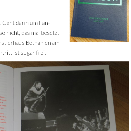
k! Geht darin um Fan-
o nicht, das mal besetzt
ünstlerhaus Bethanien am
ritt ist sogar frei.