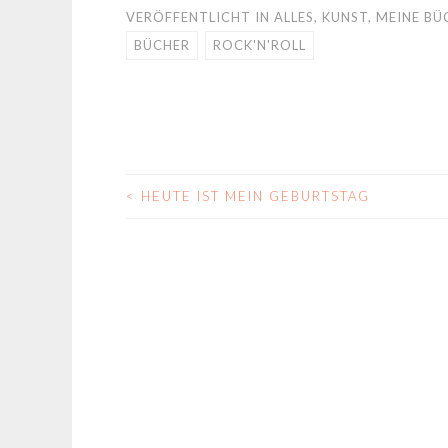
VERÖFFENTLICHT IN
ALLES
,
KUNST
,
MEINE BÜ
BÜCHER
ROCK'N'ROLL
<
HEUTE IST MEIN GEBURTSTAG
BEITRAGS-
NAVIGATION