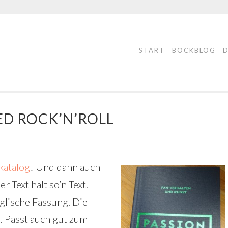
START
BOCKBLOG
ED ROCK’N’ROLL
katalog
! Und dann auch
r Text halt so’n Text.
glische Fassung. Die
e. Passt auch gut zum