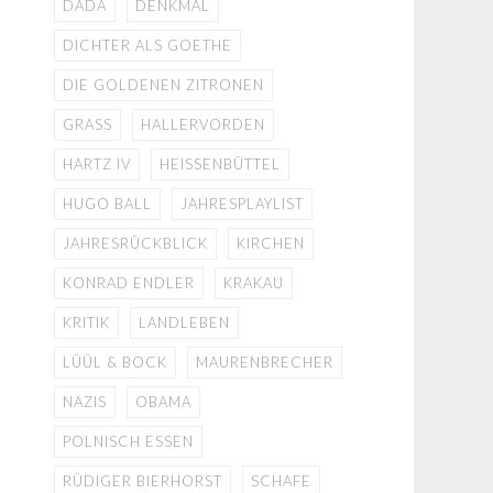
DADA
DENKMAL
DICHTER ALS GOETHE
DIE GOLDENEN ZITRONEN
GRASS
HALLERVORDEN
HARTZ IV
HEISSENBÜTTEL
HUGO BALL
JAHRESPLAYLIST
JAHRESRÜCKBLICK
KIRCHEN
KONRAD ENDLER
KRAKAU
KRITIK
LANDLEBEN
LÜÜL & BOCK
MAURENBRECHER
NAZIS
OBAMA
POLNISCH ESSEN
RÜDIGER BIERHORST
SCHAFE