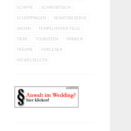
SCHIFFE
SCHREIBTISCH
SCHÖPPINGEN
SENATSRESERVE
SHOAH
TEMPELHOFER FELD
TIERE
TOURISTEN
TRINKEN
TRÄUME
VORLESEN
WEWELSFLETH