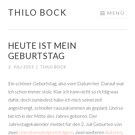
THILO BOCK
Springe
MENÜ
zum
Inhalt
HEUTE IST MEIN
GEBURTSTAG
2. JULI 2015
|
THILO BOCK
Ein schöner Geburtstag, also vom Datum her. Darauf war
ich schon immer stolz. Klar, ich kann nicht so richtig was
dafür, doch zumindest habe ich mich seinerzeit
angestrengt, schneller rauszukommen als geplant. Und so
bin ich in der Mitte des Jahres geboren. Der
Jahrestagekalender meldet für den 2. Juli Geburten von
zwei
Literaturnobel
preisträgern
, zwei weiteren
Auto
ren
,