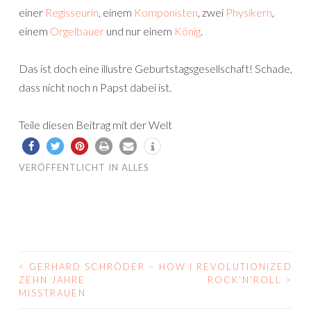
einer
Regisseurin
, einem
Komponisten
, zwei
Physi
kern
,
einem
Orgelbauer
und nur einem
König
.
Das ist doch eine illustre Geburtstagsgesellschaft! Schade,
dass nicht noch n Papst dabei ist.
Teile diesen Beitrag mit der Welt
VERÖFFENTLICHT IN
ALLES
<
GERHARD SCHRÖDER –
HOW I REVOLUTIONIZED
BEITRAGS-
ZEHN JAHRE
ROCK’N’ROLL
>
MISSTRAUEN
NAVIGATION