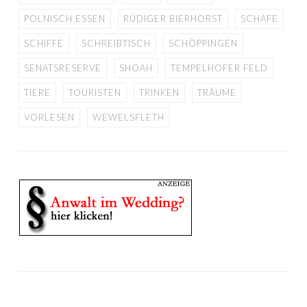
POLNISCH ESSEN
RÜDIGER BIERHORST
SCHAFE
SCHIFFE
SCHREIBTISCH
SCHÖPPINGEN
SENATSRESERVE
SHOAH
TEMPELHOFER FELD
TIERE
TOURISTEN
TRINKEN
TRÄUME
VORLESEN
WEWELSFLETH