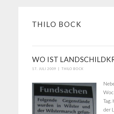
THILO BOCK
Springe
zum
Inhalt
WO IST LANDSCHILDK
17. JULI 2009
|
THILO BOCK
Nebe
Woc
Tag.
der 