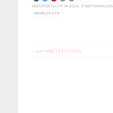
VERÖFFENTLICHT IN
ALLES
,
STADTLANDFLUSS
WEWELSFLETH
<
AUX ARMES ET CÆTERA
BEITRAGS-
NAVIGATION