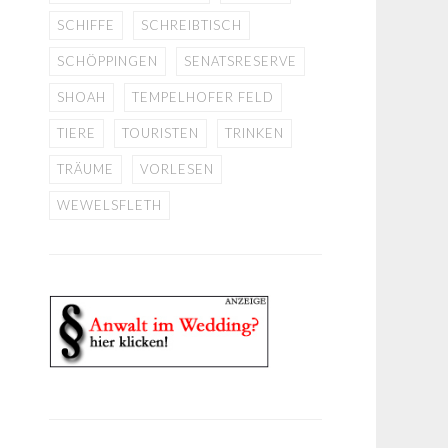
SCHIFFE
SCHREIBTISCH
SCHÖPPINGEN
SENATSRESERVE
SHOAH
TEMPELHOFER FELD
TIERE
TOURISTEN
TRINKEN
TRÄUME
VORLESEN
WEWELSFLETH