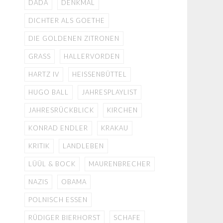
DADA
DENKMAL
DICHTER ALS GOETHE
DIE GOLDENEN ZITRONEN
GRASS
HALLERVORDEN
HARTZ IV
HEISSENBÜTTEL
HUGO BALL
JAHRESPLAYLIST
JAHRESRÜCKBLICK
KIRCHEN
KONRAD ENDLER
KRAKAU
KRITIK
LANDLEBEN
LÜÜL & BOCK
MAURENBRECHER
NAZIS
OBAMA
POLNISCH ESSEN
RÜDIGER BIERHORST
SCHAFE