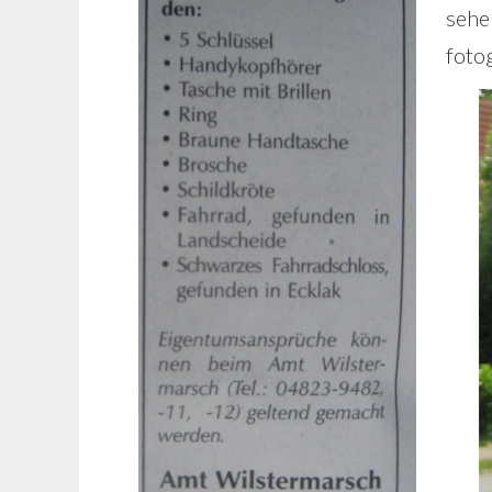
sehe
fotog