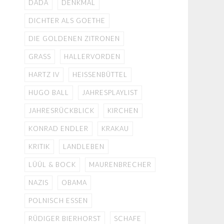
DADA
DENKMAL
DICHTER ALS GOETHE
DIE GOLDENEN ZITRONEN
GRASS
HALLERVORDEN
HARTZ IV
HEISSENBÜTTEL
HUGO BALL
JAHRESPLAYLIST
JAHRESRÜCKBLICK
KIRCHEN
KONRAD ENDLER
KRAKAU
KRITIK
LANDLEBEN
LÜÜL & BOCK
MAURENBRECHER
NAZIS
OBAMA
POLNISCH ESSEN
RÜDIGER BIERHORST
SCHAFE