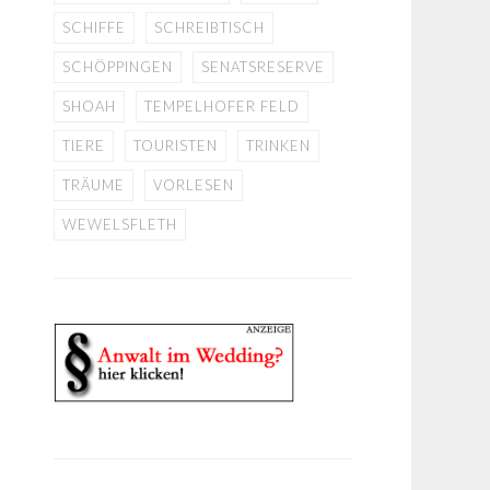
SCHIFFE
SCHREIBTISCH
SCHÖPPINGEN
SENATSRESERVE
SHOAH
TEMPELHOFER FELD
TIERE
TOURISTEN
TRINKEN
TRÄUME
VORLESEN
WEWELSFLETH