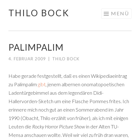
THILO BOCK
Springe
MENÜ
zum
Inhalt
PALIMPALIM
4. FEBRUAR 2009
|
THILO BOCK
Habe gerade festgestellt, daß es einen Wikipediaeintrag
zu Palimpalim
gibt
, jenem albernen onomatopoetischen
Ladentürgebimmel aus dem legendären Didi-
Hallervorden-Sketch um eine Flasche Pommes frites. Ich
erinnere mich noch gut an einen Sommerabend im Jahr
1990 (Obacht, Thilo erzählt von früher), als ich mit einigen
Leuten die
Rocky Horror Picture Show
in der Alten TU-
Mensa anschauen wollte. Weil wir viel zu früh dran waren,