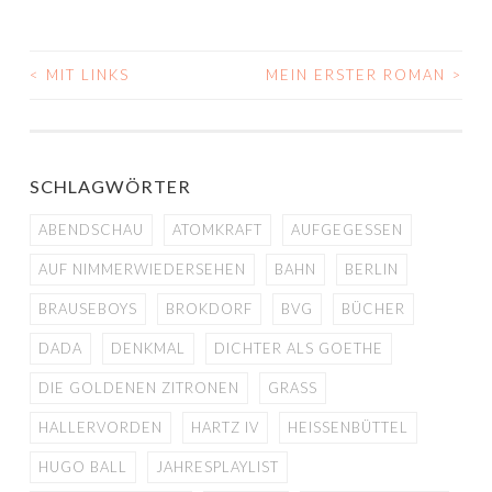
<
MIT LINKS
MEIN ERSTER ROMAN
>
BEITRAGS-
NAVIGATION
SCHLAGWÖRTER
ABENDSCHAU
ATOMKRAFT
AUFGEGESSEN
AUF NIMMERWIEDERSEHEN
BAHN
BERLIN
BRAUSEBOYS
BROKDORF
BVG
BÜCHER
DADA
DENKMAL
DICHTER ALS GOETHE
DIE GOLDENEN ZITRONEN
GRASS
HALLERVORDEN
HARTZ IV
HEISSENBÜTTEL
HUGO BALL
JAHRESPLAYLIST