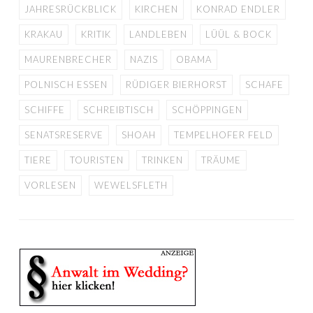
JAHRESRÜCKBLICK
KIRCHEN
KONRAD ENDLER
KRAKAU
KRITIK
LANDLEBEN
LÜÜL & BOCK
MAURENBRECHER
NAZIS
OBAMA
POLNISCH ESSEN
RÜDIGER BIERHORST
SCHAFE
SCHIFFE
SCHREIBTISCH
SCHÖPPINGEN
SENATSRESERVE
SHOAH
TEMPELHOFER FELD
TIERE
TOURISTEN
TRINKEN
TRÄUME
VORLESEN
WEWELSFLETH