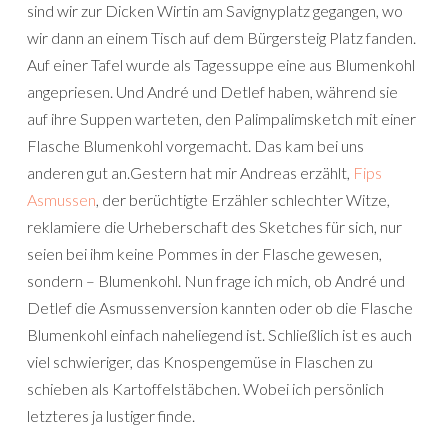
sind wir zur Dicken Wirtin am Savignyplatz gegangen, wo
wir dann an einem Tisch auf dem Bürgersteig Platz fanden.
Auf einer Tafel wurde als Tagessuppe eine aus Blumenkohl
angepriesen. Und André und Detlef haben, während sie
auf ihre Suppen warteten, den Palimpalimsketch mit einer
Flasche Blumenkohl vorgemacht. Das kam bei uns
anderen gut an.
Gestern hat mir Andreas erzählt,
Fips
Asmussen
, der berüchtigte Erzähler schlechter Witze,
reklamiere die Urheberschaft des Sketches für sich, nur
seien bei ihm keine Pommes in der Flasche gewesen,
sondern – Blumenkohl. Nun frage ich mich, ob André und
Detlef die Asmussenversion kannten oder ob die Flasche
Blumenkohl einfach naheliegend ist. Schließlich ist es auch
viel schwieriger, das Knospengemüse in Flaschen zu
schieben als Kartoffelstäbchen. Wobei ich persönlich
letzteres ja lustiger finde.