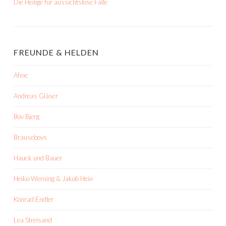
Die Heilige für aussichtslose Fälle
FREUNDE & HELDEN
Ahne
Andreas Gläser
Bov Bjerg
Brauseboys
Hauck und Bauer
Heiko Werning & Jakob Hein
Konrad Endler
Lea Streisand