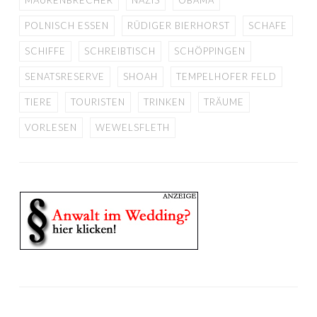
MAURENBRECHER
NAZIS
OBAMA
POLNISCH ESSEN
RÜDIGER BIERHORST
SCHAFE
SCHIFFE
SCHREIBTISCH
SCHÖPPINGEN
SENATSRESERVE
SHOAH
TEMPELHOFER FELD
TIERE
TOURISTEN
TRINKEN
TRÄUME
VORLESEN
WEWELSFLETH