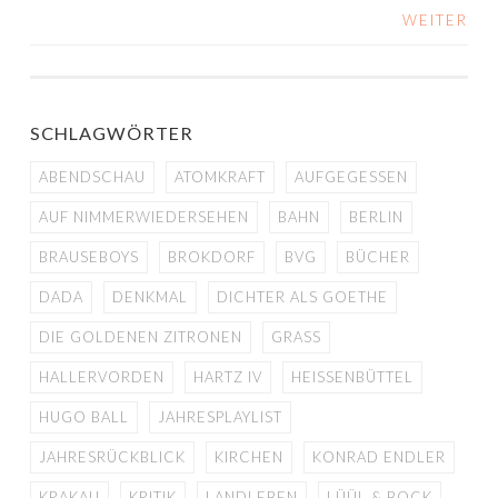
WEITER
BEITRAGS-
NAVIGATION
SCHLAGWÖRTER
ABENDSCHAU
ATOMKRAFT
AUFGEGESSEN
AUF NIMMERWIEDERSEHEN
BAHN
BERLIN
BRAUSEBOYS
BROKDORF
BVG
BÜCHER
DADA
DENKMAL
DICHTER ALS GOETHE
DIE GOLDENEN ZITRONEN
GRASS
HALLERVORDEN
HARTZ IV
HEISSENBÜTTEL
HUGO BALL
JAHRESPLAYLIST
JAHRESRÜCKBLICK
KIRCHEN
KONRAD ENDLER
KRAKAU
KRITIK
LANDLEBEN
LÜÜL & BOCK