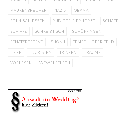
MAURENBRECHER
NAZIS
OBAMA
POLNISCH ESSEN
RÜDIGER BIERHORST
SCHAFE
SCHIFFE
SCHREIBTISCH
SCHÖPPINGEN
SENATSRESERVE
SHOAH
TEMPELHOFER FELD
TIERE
TOURISTEN
TRINKEN
TRÄUME
VORLESEN
WEWELSFLETH