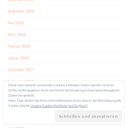
September 2008
Mai 2008
März 2008
Februar 2008
Januar 2008
Dezember 2007
November 2007
Diese Internetseite verwendet Cookies. Erfassten Daten werden nicht an
Dritte weitergegeben. Auch wird keine Verknüpfung mit personenbezogenen
Oktober 2007
Daten hergestellt.
Mein Tipp: Stellen Sie Ihren Internetbrowser so ein, dass er bei Beendigung alle
September 2007
Cookies löscht!
Unsere Cookie-Richtlinie (auf Englisch)
August 2007