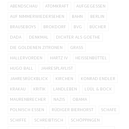
ABENDSCHAU
ATOMKRAFT
AUFGEGESSEN
AUF NIMMERWIEDERSEHEN
BAHN
BERLIN
BRAUSEBOYS
BROKDORF
BVG
BÜCHER
DADA
DENKMAL
DICHTER ALS GOETHE
DIE GOLDENEN ZITRONEN
GRASS
HALLERVORDEN
HARTZ IV
HEISSENBÜTTEL
HUGO BALL
JAHRESPLAYLIST
JAHRESRÜCKBLICK
KIRCHEN
KONRAD ENDLER
KRAKAU
KRITIK
LANDLEBEN
LÜÜL & BOCK
MAURENBRECHER
NAZIS
OBAMA
POLNISCH ESSEN
RÜDIGER BIERHORST
SCHAFE
SCHIFFE
SCHREIBTISCH
SCHÖPPINGEN