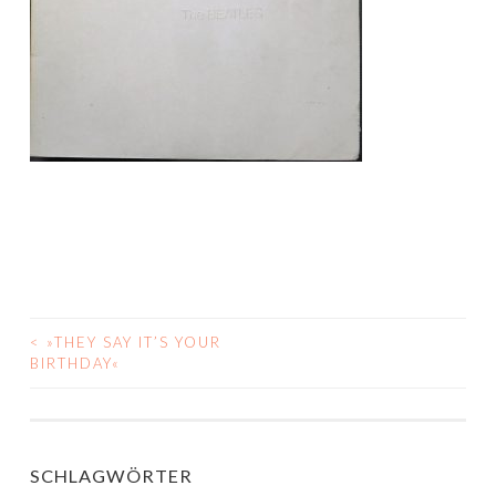
<
»THEY SAY IT’S YOUR
BEITRAGS-
BIRTHDAY«
NAVIGATION
SCHLAGWÖRTER