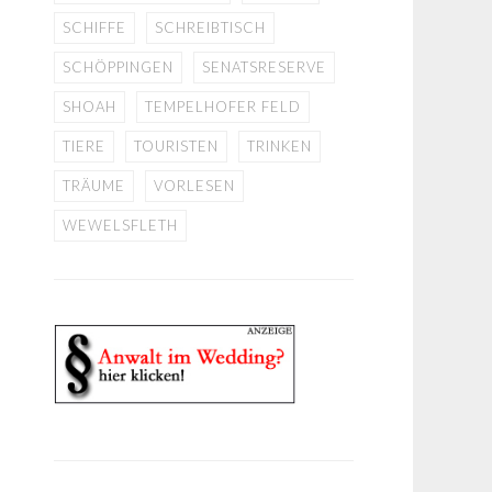
SCHIFFE
SCHREIBTISCH
SCHÖPPINGEN
SENATSRESERVE
SHOAH
TEMPELHOFER FELD
TIERE
TOURISTEN
TRINKEN
TRÄUME
VORLESEN
WEWELSFLETH