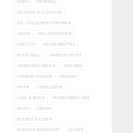
DADA
DENKMAL
DICHTER ALS GOETHE
DIE GOLDENEN ZITRONEN
GRASS
HALLERVORDEN
HARTZ IV
HEISSENBÜTTEL
HUGO BALL
JAHRESPLAYLIST
JAHRESRÜCKBLICK
KIRCHEN
KONRAD ENDLER
KRAKAU
KRITIK
LANDLEBEN
LÜÜL & BOCK
MAURENBRECHER
NAZIS
OBAMA
POLNISCH ESSEN
RÜDIGER BIERHORST
SCHAFE