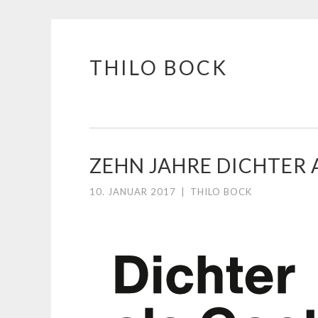
THILO BOCK
Springe
zum
Inhalt
ZEHN JAHRE DICHTER 
10. JANUAR 2017
|
THILO BOCK