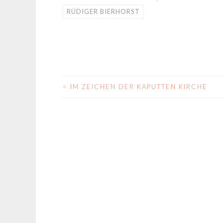
RÜDIGER BIERHORST
<
IM ZEICHEN DER KAPUTTEN KIRCHE
BEITRAGS-
NAVIGATION