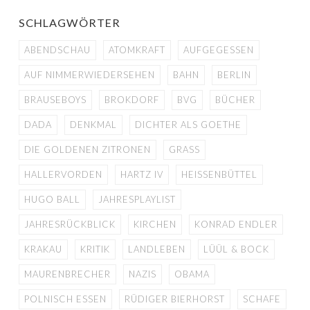
SCHLAGWÖRTER
ABENDSCHAU
ATOMKRAFT
AUFGEGESSEN
AUF NIMMERWIEDERSEHEN
BAHN
BERLIN
BRAUSEBOYS
BROKDORF
BVG
BÜCHER
DADA
DENKMAL
DICHTER ALS GOETHE
DIE GOLDENEN ZITRONEN
GRASS
HALLERVORDEN
HARTZ IV
HEISSENBÜTTEL
HUGO BALL
JAHRESPLAYLIST
JAHRESRÜCKBLICK
KIRCHEN
KONRAD ENDLER
KRAKAU
KRITIK
LANDLEBEN
LÜÜL & BOCK
MAURENBRECHER
NAZIS
OBAMA
POLNISCH ESSEN
RÜDIGER BIERHORST
SCHAFE