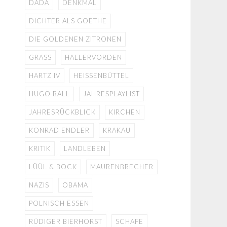
DADA
DENKMAL
DICHTER ALS GOETHE
DIE GOLDENEN ZITRONEN
GRASS
HALLERVORDEN
HARTZ IV
HEISSENBÜTTEL
HUGO BALL
JAHRESPLAYLIST
JAHRESRÜCKBLICK
KIRCHEN
KONRAD ENDLER
KRAKAU
KRITIK
LANDLEBEN
LÜÜL & BOCK
MAURENBRECHER
NAZIS
OBAMA
POLNISCH ESSEN
RÜDIGER BIERHORST
SCHAFE