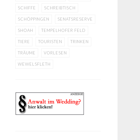
SCHIFFE
SCHREIBTISCH
SCHÖPPINGEN
SENATSRESERVE
SHOAH
TEMPELHOFER FELD
TIERE
TOURISTEN
TRINKEN
TRÄUME
VORLESEN
WEWELSFLETH