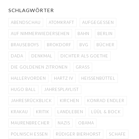
SCHLAGWÖRTER
ABENDSCHAU
ATOMKRAFT
AUFGEGESSEN
AUF NIMMERWIEDERSEHEN
BAHN
BERLIN
BRAUSEBOYS
BROKDORF
BVG
BÜCHER
DADA
DENKMAL
DICHTER ALS GOETHE
DIE GOLDENEN ZITRONEN
GRASS
HALLERVORDEN
HARTZ IV
HEISSENBÜTTEL
HUGO BALL
JAHRESPLAYLIST
JAHRESRÜCKBLICK
KIRCHEN
KONRAD ENDLER
KRAKAU
KRITIK
LANDLEBEN
LÜÜL & BOCK
MAURENBRECHER
NAZIS
OBAMA
POLNISCH ESSEN
RÜDIGER BIERHORST
SCHAFE