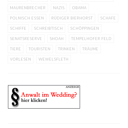
MAURENBRECHER
NAZIS
OBAMA
POLNISCH ESSEN
RÜDIGER BIERHORST
SCHAFE
SCHIFFE
SCHREIBTISCH
SCHÖPPINGEN
SENATSRESERVE
SHOAH
TEMPELHOFER FELD
TIERE
TOURISTEN
TRINKEN
TRÄUME
VORLESEN
WEWELSFLETH