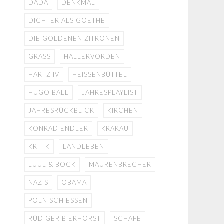
DADA
DENKMAL
DICHTER ALS GOETHE
DIE GOLDENEN ZITRONEN
GRASS
HALLERVORDEN
HARTZ IV
HEISSENBÜTTEL
HUGO BALL
JAHRESPLAYLIST
JAHRESRÜCKBLICK
KIRCHEN
KONRAD ENDLER
KRAKAU
KRITIK
LANDLEBEN
LÜÜL & BOCK
MAURENBRECHER
NAZIS
OBAMA
POLNISCH ESSEN
RÜDIGER BIERHORST
SCHAFE