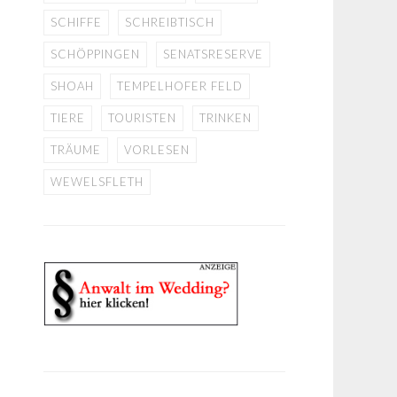
SCHIFFE
SCHREIBTISCH
SCHÖPPINGEN
SENATSRESERVE
SHOAH
TEMPELHOFER FELD
TIERE
TOURISTEN
TRINKEN
TRÄUME
VORLESEN
WEWELSFLETH