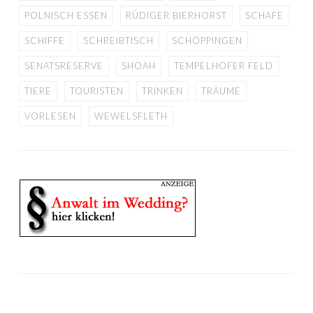
POLNISCH ESSEN
RÜDIGER BIERHORST
SCHAFE
SCHIFFE
SCHREIBTISCH
SCHÖPPINGEN
SENATSRESERVE
SHOAH
TEMPELHOFER FELD
TIERE
TOURISTEN
TRINKEN
TRÄUME
VORLESEN
WEWELSFLETH