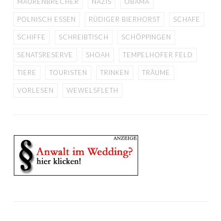
MAURENBRECHER
NAZIS
OBAMA
POLNISCH ESSEN
RÜDIGER BIERHORST
SCHAFE
SCHIFFE
SCHREIBTISCH
SCHÖPPINGEN
SENATSRESERVE
SHOAH
TEMPELHOFER FELD
TIERE
TOURISTEN
TRINKEN
TRÄUME
VORLESEN
WEWELSFLETH