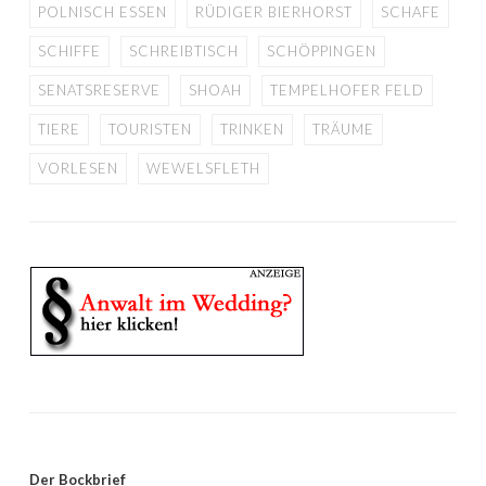
POLNISCH ESSEN
RÜDIGER BIERHORST
SCHAFE
SCHIFFE
SCHREIBTISCH
SCHÖPPINGEN
SENATSRESERVE
SHOAH
TEMPELHOFER FELD
TIERE
TOURISTEN
TRINKEN
TRÄUME
VORLESEN
WEWELSFLETH
Der Bockbrief