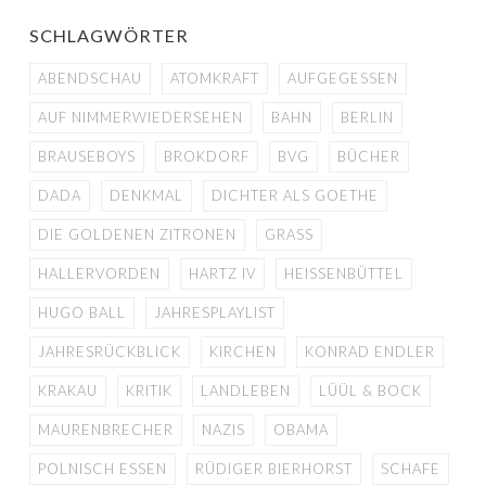
SCHLAGWÖRTER
ABENDSCHAU
ATOMKRAFT
AUFGEGESSEN
AUF NIMMERWIEDERSEHEN
BAHN
BERLIN
BRAUSEBOYS
BROKDORF
BVG
BÜCHER
DADA
DENKMAL
DICHTER ALS GOETHE
DIE GOLDENEN ZITRONEN
GRASS
HALLERVORDEN
HARTZ IV
HEISSENBÜTTEL
HUGO BALL
JAHRESPLAYLIST
JAHRESRÜCKBLICK
KIRCHEN
KONRAD ENDLER
KRAKAU
KRITIK
LANDLEBEN
LÜÜL & BOCK
MAURENBRECHER
NAZIS
OBAMA
POLNISCH ESSEN
RÜDIGER BIERHORST
SCHAFE