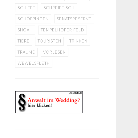
SCHIFFE
SCHREIBTISCH
SCHÖPPINGEN
SENATSRESERVE
SHOAH
TEMPELHOFER FELD
TIERE
TOURISTEN
TRINKEN
TRÄUME
VORLESEN
WEWELSFLETH