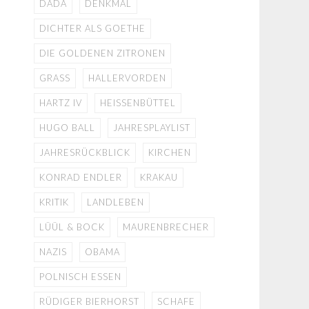
DADA
DENKMAL
DICHTER ALS GOETHE
DIE GOLDENEN ZITRONEN
GRASS
HALLERVORDEN
HARTZ IV
HEISSENBÜTTEL
HUGO BALL
JAHRESPLAYLIST
JAHRESRÜCKBLICK
KIRCHEN
KONRAD ENDLER
KRAKAU
KRITIK
LANDLEBEN
LÜÜL & BOCK
MAURENBRECHER
NAZIS
OBAMA
POLNISCH ESSEN
RÜDIGER BIERHORST
SCHAFE