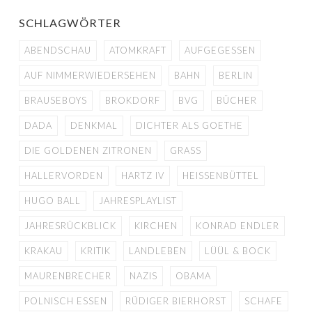
SCHLAGWÖRTER
ABENDSCHAU
ATOMKRAFT
AUFGEGESSEN
AUF NIMMERWIEDERSEHEN
BAHN
BERLIN
BRAUSEBOYS
BROKDORF
BVG
BÜCHER
DADA
DENKMAL
DICHTER ALS GOETHE
DIE GOLDENEN ZITRONEN
GRASS
HALLERVORDEN
HARTZ IV
HEISSENBÜTTEL
HUGO BALL
JAHRESPLAYLIST
JAHRESRÜCKBLICK
KIRCHEN
KONRAD ENDLER
KRAKAU
KRITIK
LANDLEBEN
LÜÜL & BOCK
MAURENBRECHER
NAZIS
OBAMA
POLNISCH ESSEN
RÜDIGER BIERHORST
SCHAFE