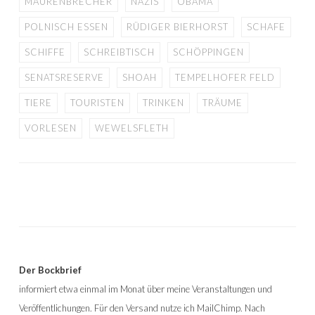
MAURENBRECHER
NAZIS
OBAMA
POLNISCH ESSEN
RÜDIGER BIERHORST
SCHAFE
SCHIFFE
SCHREIBTISCH
SCHÖPPINGEN
SENATSRESERVE
SHOAH
TEMPELHOFER FELD
TIERE
TOURISTEN
TRINKEN
TRÄUME
VORLESEN
WEWELSFLETH
Der Bockbrief
informiert etwa einmal im Monat über meine Veranstaltungen und
Veröffentlichungen. Für den Versand nutze ich MailChimp. Nach