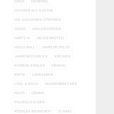
DADA
DENKMAL
DICHTER ALS GOETHE
DIE GOLDENEN ZITRONEN
GRASS
HALLERVORDEN
HARTZ IV
HEISSENBÜTTEL
HUGO BALL
JAHRESPLAYLIST
JAHRESRÜCKBLICK
KIRCHEN
KONRAD ENDLER
KRAKAU
KRITIK
LANDLEBEN
LÜÜL & BOCK
MAURENBRECHER
NAZIS
OBAMA
POLNISCH ESSEN
RÜDIGER BIERHORST
SCHAFE