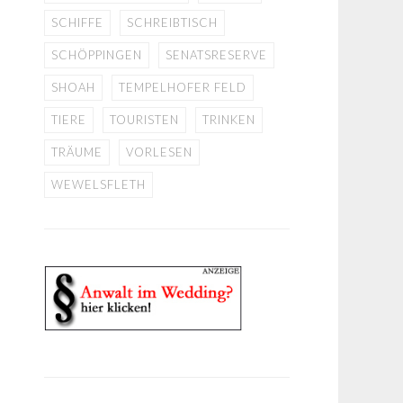
SCHIFFE
SCHREIBTISCH
SCHÖPPINGEN
SENATSRESERVE
SHOAH
TEMPELHOFER FELD
TIERE
TOURISTEN
TRINKEN
TRÄUME
VORLESEN
WEWELSFLETH